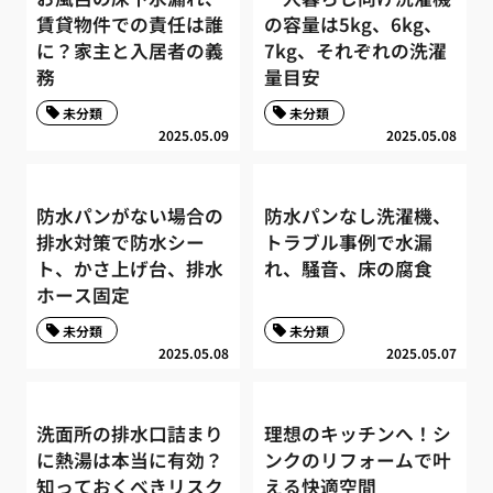
賃貸物件での責任は誰
の容量は5kg、6kg、
に？家主と入居者の義
7kg、それぞれの洗濯
務
量目安
未分類
未分類
2025.05.09
2025.05.08
防水パンがない場合の
防水パンなし洗濯機、
排水対策で防水シー
トラブル事例で水漏
ト、かさ上げ台、排水
れ、騒音、床の腐食
ホース固定
未分類
未分類
2025.05.08
2025.05.07
洗面所の排水口詰まり
理想のキッチンへ！シ
に熱湯は本当に有効？
ンクのリフォームで叶
知っておくべきリスク
える快適空間