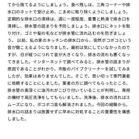
てから捨てるようにしましょう。食べ残しは、三角コーナーや排
水口のネットで受け止め、こまめに取り除くようにしましょう。
定期的な排水口の清掃は、週に一度程度、重曹と熱湯で排水口を
清掃し、排水管の詰まりを予防しましょう。排水口にネットを取
り付け、ゴミや髪の毛などが排水管に流れ込むのを防ぎましょ
う。 以前、私の家のキッチンの排水口から、突然ボコボコという
音が聞こえるようになりました。最初は気にしていなかったので
すが、日が経つにつれて音が大きくなり、排水の流れも悪くなっ
てきました。インターネットで調べてみると、排水管の詰まりが
原因であることがわかり、市販のパイプクリーナーを試してみま
したが、効果はありませんでした。そこで、思い切って専門業者
に依頼することにしました。業者の方に調べてもらったところ、
排水管の奥深くに油汚れがこびり付いていることが判明し、専用
の機材で高圧洗浄をしてもらいました。洗浄後、排水の流れはス
ムーズになり、ボコボコ音も解消されました。今回の経験から、
排水口の詰まりは放置せずに早めに対処することの重要性を痛感
しました。