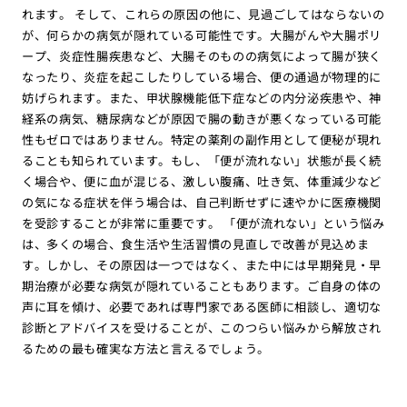
れます。 そして、これらの原因の他に、見過ごしてはならないの
が、何らかの病気が隠れている可能性です。大腸がんや大腸ポリ
ープ、炎症性腸疾患など、大腸そのものの病気によって腸が狭く
なったり、炎症を起こしたりしている場合、便の通過が物理的に
妨げられます。また、甲状腺機能低下症などの内分泌疾患や、神
経系の病気、糖尿病などが原因で腸の動きが悪くなっている可能
性もゼロではありません。特定の薬剤の副作用として便秘が現れ
ることも知られています。もし、「便が流れない」状態が長く続
く場合や、便に血が混じる、激しい腹痛、吐き気、体重減少など
の気になる症状を伴う場合は、自己判断せずに速やかに医療機関
を受診することが非常に重要です。 「便が流れない」という悩み
は、多くの場合、食生活や生活習慣の見直しで改善が見込めま
す。しかし、その原因は一つではなく、また中には早期発見・早
期治療が必要な病気が隠れていることもあります。ご自身の体の
声に耳を傾け、必要であれば専門家である医師に相談し、適切な
診断とアドバイスを受けることが、このつらい悩みから解放され
るための最も確実な方法と言えるでしょう。