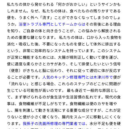
私たちの体から発せられる「何かがおかしい」というサインかも
しれません。なぜ、私たちの体は、食べたものの残りかすである
便を、うまく外へ「流す」ことができなくなってしまうのでしょ
うか。
浴室トラブル専門としてチームからは
その背後にある理由
を知り、ご自身の体と向き合うことが、この悩みから解放される
ための重要な鍵となります。 私たちの体は、口から入った食物を
消化・吸収した後、不要になったものを便として体外に排出する
という、非常に効率的なシステムを持っています。このシステム
が正常に機能するためには、大腸が規則正しく動いて便を運び、
便に適度な柔らかさとカサがあり、そして排便したいという信号
（便意）がきちんと脳に伝わり、それに従って適切に体が反応す
ることが必要です。
人気のキッチン修理専門とは木津川市で
便が
「流れない」と感じる場合、これらのステップのどこかに問題が
生じている可能性が高いのです。 最も身近で一般的な原因とし
て、まず挙げられるのが食生活や生活習慣の乱れです。現代の食
事は、食物繊維が不足しがちです。食物繊維は便のカサを増や
し、腸を刺激して動きを活発にする重要な成分ですが、これが足
りないと便が小さく硬くなり、腸内をスムーズに移動しにくくな
ります。
我孫子の洗面所修理の専門業者では
、水分不足も便を硬