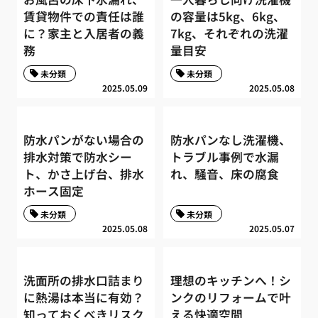
賃貸物件での責任は誰
の容量は5kg、6kg、
に？家主と入居者の義
7kg、それぞれの洗濯
務
量目安
未分類
未分類
2025.05.09
2025.05.08
防水パンがない場合の
防水パンなし洗濯機、
排水対策で防水シー
トラブル事例で水漏
ト、かさ上げ台、排水
れ、騒音、床の腐食
ホース固定
未分類
未分類
2025.05.08
2025.05.07
洗面所の排水口詰まり
理想のキッチンへ！シ
に熱湯は本当に有効？
ンクのリフォームで叶
知っておくべきリスク
える快適空間