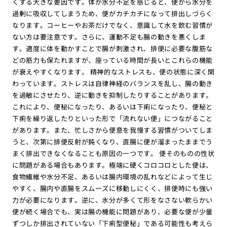
くする大きな要因です。体が水分不足を感じると、便から水分を
過剰に吸収してしまうため、便がカチカチになって排出しづらく
なります。コーヒーやお茶だけでなく、意識して水を飲む習慣が
ない方は要注意です。さらに、運動不足も腸の動きを悪くしま
す。適度に体を動かすことで腸が刺激され、排便に必要な腹筋な
どの筋力も保たれますが、座っている時間が長いとこれらの機能
が衰えやすくなります。 精神的なストレスも、便の状態に深く関
わっています。ストレスは自律神経のバランスを乱し、腸の動き
を過敏にさせたり、逆に動きを抑制したりすることがあります。
これにより、便秘になったり、あるいは下痢になったり、便秘と
下痢を繰り返したりといった形で「流れない便」につながること
があります。また、忙しさから便意を我慢する習慣がついてしま
うと、次第に排便反射が鈍くなり、直腸に便が溜まったままでう
まく排出できなくなることも原因の一つです。 便そのものの性状
に問題がある場合もあります。極端に硬くコロコロとした便は、
食物繊維や水分不足、あるいは腸内環境の乱れなどによって生じ
やすく、腸内や直腸をスムーズに移動しにくく、排便時にも強い
力が必要になります。逆に、水分が多くて形をなさない軟らかい
便が続く場合でも、実は腸の機能に問題があり、必要な便が少量
ずつしか排出されていない「下痢型便秘」である可能性も考えら