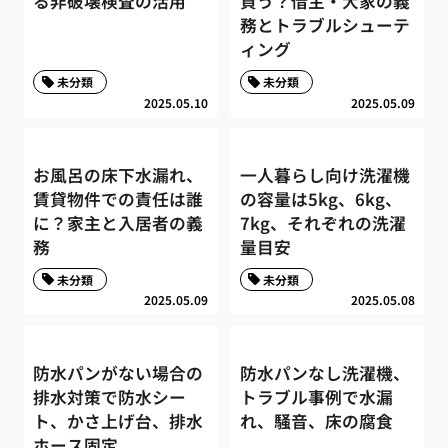
る非破壊検査の活用
負う？借主・大家の義
務とトラブルシューテ
ィング
未分類
未分類
2025.05.10
2025.05.09
お風呂の床下水漏れ、
一人暮らし向け洗濯機
賃貸物件での責任は誰
の容量は5kg、6kg、
に？家主と入居者の義
7kg、それぞれの洗濯
務
量目安
未分類
未分類
2025.05.09
2025.05.08
防水パンがない場合の
防水パンなし洗濯機、
排水対策で防水シー
トラブル事例で水漏
ト、かさ上げ台、排水
れ、騒音、床の腐食
ホース固定