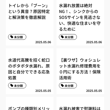
トイレから「ブーン」
水漏れ放置は絶対
という異音？原因特定
NG！、シンクからの
と解決策を徹底解説
SOSサインを見逃さな
い、快適な住まいを守
るために
未分類
未分類
2025.05.06
2025.05.06
水道代高騰を招く蛇口
【裏ワザ】ウォシュレ
のポタポタ水漏れ、原
ット水漏れ修理費用を
因と自分でできる応急
０円にする方法！保険
処置
活用術
未分類
未分類
2025.05.05
2025.05.05
ポンプの種類別メリッ
水漏れ被害で慰謝料は