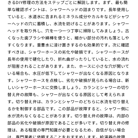
きるDIY修理の方法をステップごとに解説します。まず、最も簡
単な確認ポイントは、シャワーヘッドの詰まりです。長年使用し
ていると、水道水に含まれるミネラル成分やカルキなどがシャワ
ーヘッドの穴に蓄積し、水流を妨げることがあります。シャワー
ヘッドを取り外し、穴を一つ一つ丁寧に掃除してみましょう。古
くなった歯ブラシや綿棒を使うと、細かい部分の汚れも落としや
すくなります。重曹水に浸け置きするのも効果的です。次に確認
すべきは、シャワーホースの劣化や破損です。シャワーホースが
長年の使用で硬化したり、折れ曲がったりしていると、水の流れ
が阻害されることがあります。また、ホースに小さな穴が開いて
いる場合も、水圧が低下してシャワーが出なくなる原因となりま
す。シャワーホースを点検し、劣化や破損が見られる場合は、新
しいシャワーホースに交換しましょう。カランとシャワーの切り
替え弁の故障も、シャワーが出なくなる原因として考えられま
す。切り替え弁は、カランとシャワーのどちらに水流を切り替え
るかを制御する部品です。この部品が故障すると、シャワー側に
水が流れなくなることがあります。切り替え弁の故障は、内部の
部品の劣化や破損が原因であることが多いです。切り替え弁の修
理は、ある程度の専門知識が必要となるため、自信がない場合
は、専門業者に依頼することをおすすめします。給湯器の故障