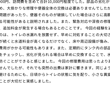
,000円、訪問費を含めて合計10,000円程度でした。部品の劣化
め、大掛かりな修理や便器全体の交換は必要ありませんでした
問題があったり、便器そのものが破損していた場合はさらに高
る可能性があると説明されました。また、緊急対応や深夜の修
、追加料金が発生する場合もあるとのことです。 今回の経験を
のは、トイレの水漏れを放置せず、早めに対処することの大切
が続くと水道料金が高くなるだけでなく、床や周辺設備が傷み
費用がかかる可能性もあります。また、定期的にタンク内の部
をチェックし、劣化が見られる場合は早めに交換することで、
防ぐことができると感じました。 今回の修理費用は思ったより
せんでしたが、それでも突然の出費は家計に響きます。同じよ
避けるためにも、日頃からトイレの状態に気を配り、小さな異
ことが大切だと実感しました。