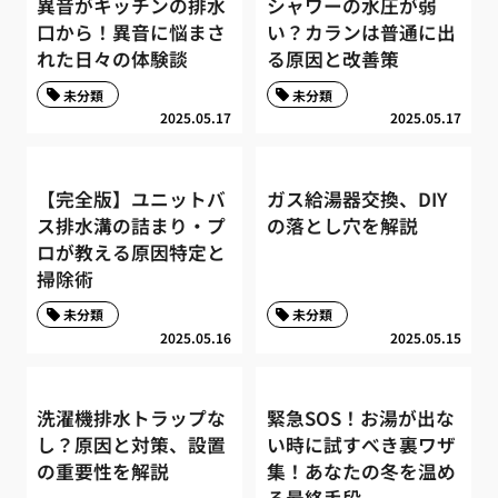
異音がキッチンの排水
シャワーの水圧が弱
口から！異音に悩まさ
い？カランは普通に出
れた日々の体験談
る原因と改善策
未分類
未分類
2025.05.17
2025.05.17
【完全版】ユニットバ
ガス給湯器交換、DIY
ス排水溝の詰まり・プ
の落とし穴を解説
ロが教える原因特定と
掃除術
未分類
未分類
2025.05.16
2025.05.15
洗濯機排水トラップな
緊急SOS！お湯が出な
し？原因と対策、設置
い時に試すべき裏ワザ
の重要性を解説
集！あなたの冬を温め