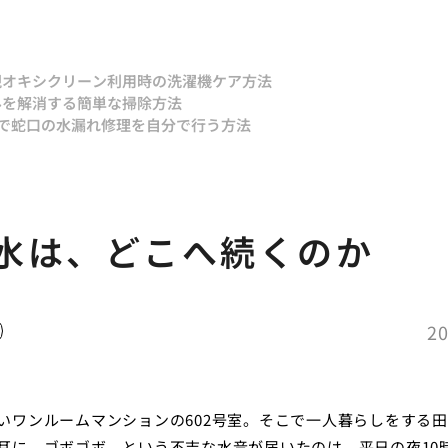
現
オキシクリーン利用時の洗濯機ケア方法
みを解消する簡単な掃除方法
Yで蛇口の水漏れ修理を自分で行う方法
水は、どこへ続くのか
20
いワンルームマンションの602号室。そこで一人暮らしをする
耳に、ゴボゴボ、という不吉な水音が届いたのは、平日の夜10