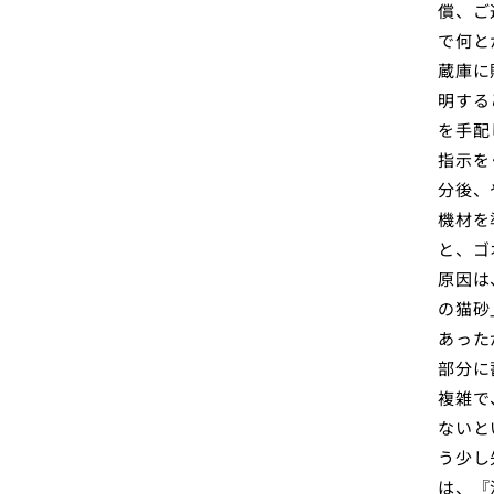
償、ご
で何と
蔵庫に
明する
を手配
指示を
分後、
機材を
と、ゴ
原因は
の猫砂
あった
部分に
複雑で
ないと
う少し
は、『