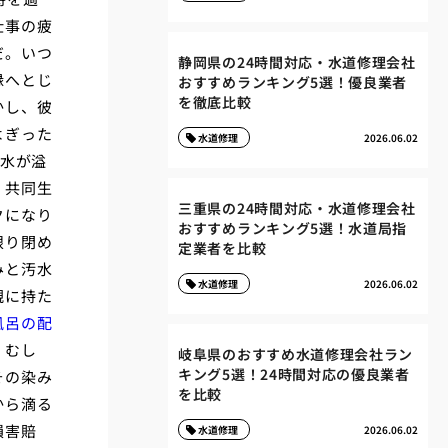
仕事の疲
だ。いつ
静岡県の24時間対応・水道修理会社
縁へとじ
おすすめランキング5選！優良業者
を徹底比較
かし、彼
よぎった
水道修理
2026.06.02
の水が溢
、共同生
三重県の24時間対応・水道修理会社
クになり
おすすめランキング5選！水道局指
限り閉め
定業者を比較
みと汚水
水道修理
2026.06.02
親に持た
風呂の配
。むし
岐阜県のおすすめ水道修理会社ラン
キング5選！24時間対応の優良業者
その染み
を比較
から滴る
損害賠
水道修理
2026.06.02