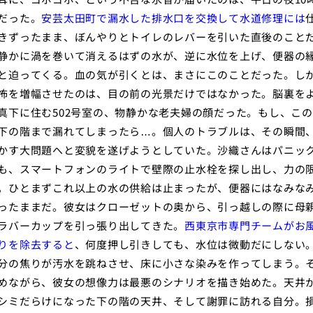
だった。
安芸太田町で漏水した排水口を交換して水道修理には
きずったまま、ぼんやりとトイレのレバーを引いた直後のこと
静かに渦を巻いて消えるはずの水が、逆に水位を上げ、便器の
と迫ってくる。血の気が引くとは、まさにこのことだった。し
怖を増幅させたのは、目の前の光景だけではなかった。脳裏を
真下に住む502号室の、物静かな老夫婦の顔だった。もし、こ
下の階まで漏れてしまったら…。個人のトラブルは、その瞬間
かす大問題へと変貌を遂げようとしていた。沙織さんはパニッ
も、スマートフォンのライトで壁際の止水栓を探し出し、力の
。ひとまずこれ以上の水の供給は止まったが、便器にはなみな
ったままだ。彼女はクローゼットの奥から、引っ越しの際に母
ラバーカップを引っ張り出してきた。
西東京市専門チームがお
りを除去すると
、何度押し引きしても、水位は微動だにしない
分の焦りが汚水を跳ねさせ、床に小さな染みを作ってしまう。
めながら、彼女の想像力は最悪のシナリオを描き始めた。天井
シミだらけになった下の階の天井、そして謝罪に訪れる自分。