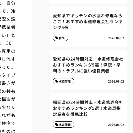
た。自分
して、冷
愛知県でキッチンの水漏れ修理なら
状況を説
ここ！おすすめ水道修理会社ランキ
提携業者
ング5選
さい」と
台所
2026.06.02
。30
る専用の
押し流す
愛知県の24時間対応・水道修理会社
おすすめランキング5選！深夜・早
いった。
朝のトラブルに強い優良業者
るタイプ
水道修理
2026.06.02
意書きが
管の共有
は構造が
福岡県の24時間対応・水道修理会社
も少なく
おすすめランキング5選！水道局指
定業者を徹底比較
これがも
合住宅で
水道修理
2026.06.02
のものは