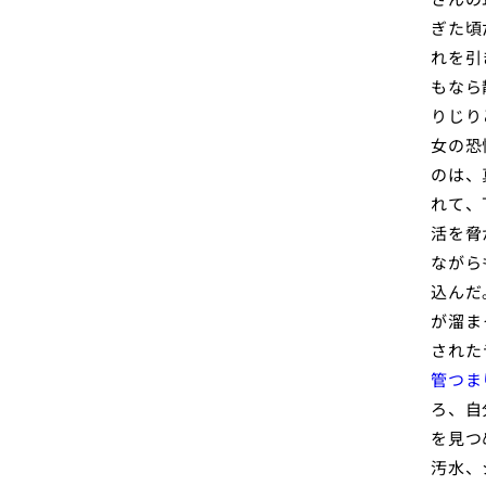
ぎた頃
れを引
もなら
りじり
女の恐
のは、
れて、
活を脅
ながら
込んだ
が溜ま
された
管つま
ろ、自
を見つ
汚水、