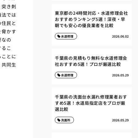
く突き刺
東京都の24時間対応・水道修理会社
消法では
おすすめランキング5選！深夜・早
の住民と
朝でも安心の優良業者を比較
を脅かす
水道修理
2026.06.02
要なの
するこ
ることに
千葉県の見積もり無料な水道修理会
社おすすめ5選！プロが厳選比較
、共同生
水道修理
2026.05.29
千葉県の洗面台水漏れ修理業者おす
すめ5選！水道局指定店をプロが厳
選比較
洗面所
2026.05.29