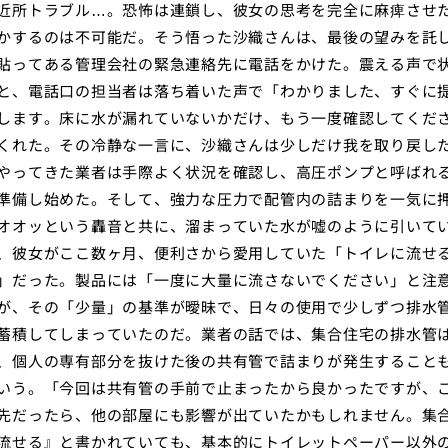
近所トラブル…。恐怖は連鎖し、彼女の思考を完全に麻痺させ
かするのは不可能だ。そう悟った沙織さんは、最後の望みを託
貼ってある管理会社の緊急連絡先に電話をかけた。震える声で
と、電話口の担当者は落ち着いた声で「わかりました、すぐに
します。床に水が漏れていないかだけ、もう一度確認してくだ
くれた。その冷静な一言に、沙織さんは少しだけ我を取り戻した
やってきた業者は手際よく状況を確認し、高圧ポンプと呼ばれ
準備し始めた。そして、強力な圧力で配管内の詰まりを一気に
オオッという轟音と共に、溜まっていた水が嘘のように引いて
、彼女がここ数ヶ月、便利さから愛用していた「トイレに流せ
」だった。製品には「一度に大量に流さないでください」と注
が、その「少量」の基準が曖昧で、日々の使用で少しずつ排水
蓄積してしまっていたのだ。業者の話では、集合住宅の排水管
、個人の専有部分を抜けた後の共有管で詰まりが発生すること
いう。「今回は共有管の手前で止まったから良かったですが、
先だったら、他の部屋にも影響が出ていたかもしれません。集
流せる』と書かれていても、基本的にトイレットペーパー以外