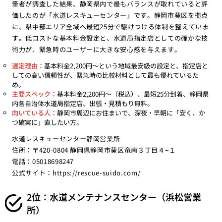
筆者が調査した結果、静岡県内で最もバランスが取れていると評
価したのが「水道レスキューセンター」です。静岡市葵区を拠点
に、県中部エリア全域へ最短25分で駆けつける体制を整えていま
す。低コストな基本料金設定と、水道局指定店としての確かな技
術力が、緊急時のユーザーに大きな安心感を与えます。
選定理由：
基本料金2,200円〜という地域最安級の設定と、指定店と
しての高い信頼性が、緊急時の比較材料として最も優れているた
め。
主要スペック：
基本料金2,200円〜（税込）、最短25分到着、静岡県
内各自治体水道局指定店、出張・見積もり無料。
向いている人：
静岡市周辺にお住まいで、深夜・早朝に「安く、か
つ確実に」直したい方。
水道レスキューセンター静岡営業所
住所：〒420-0804 静岡県静岡市葵区竜南３丁目４−１
電話：05018698247
公式サイト：
https://rescue-suido.com/
2位：水道メンテナンスセンター（浜松営業
所）