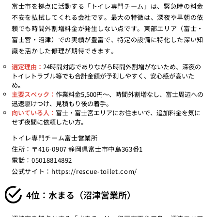
富士市を拠点に活動する「トイレ専門チーム」は、緊急時の料金
不安を払拭してくれる会社です。最大の特徴は、深夜や早朝の依
頼でも時間外割増料金が発生しない点です。東部エリア（富士・
富士宮・沼津）での実績が豊富で、特定の設備に特化した深い知
識を活かした修理が期待できます。
選定理由：
24時間対応でありながら時間外割増がないため、深夜の
トイレトラブル等でも合計金額が予測しやすく、安心感が高いた
め。
主要スペック：
作業料金5,500円〜、時間外割増なし、富士周辺への
迅速駆けつけ、見積もり後の着手。
向いている人：
富士・富士宮エリアにお住まいで、追加料金を気に
せず夜間に依頼したい方。
トイレ専門チーム富士営業所
住所：〒416-0907 静岡県富士市中島363番1
電話：05018814892
公式サイト：
https://rescue-toilet.com/
4位：水まる（沼津営業所）