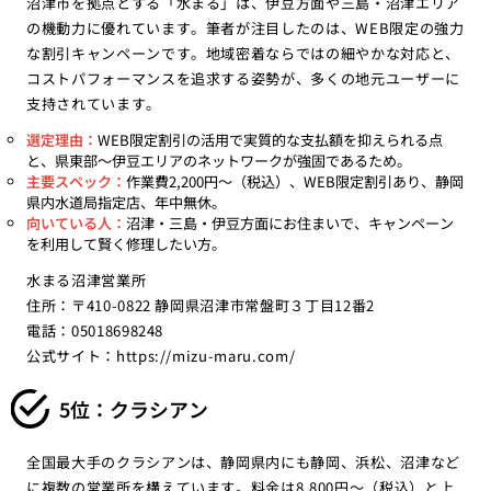
沼津市を拠点とする「水まる」は、伊豆方面や三島・沼津エリア
の機動力に優れています。筆者が注目したのは、WEB限定の強力
な割引キャンペーンです。地域密着ならではの細やかな対応と、
コストパフォーマンスを追求する姿勢が、多くの地元ユーザーに
支持されています。
選定理由：
WEB限定割引の活用で実質的な支払額を抑えられる点
と、県東部〜伊豆エリアのネットワークが強固であるため。
主要スペック：
作業費2,200円〜（税込）、WEB限定割引あり、静岡
県内水道局指定店、年中無休。
向いている人：
沼津・三島・伊豆方面にお住まいで、キャンペーン
を利用して賢く修理したい方。
水まる沼津営業所
住所：〒410-0822 静岡県沼津市常盤町３丁目12番2
電話：05018698248
公式サイト：
https://mizu-maru.com/
5位：クラシアン
全国最大手のクラシアンは、静岡県内にも静岡、浜松、沼津など
に複数の営業所を構えています。料金は8,800円〜（税込）と上