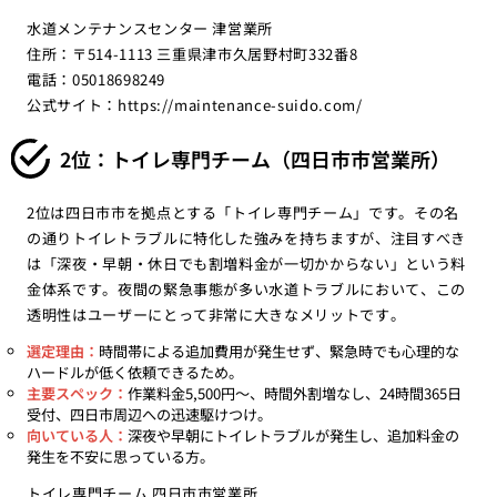
水道メンテナンスセンター 津営業所
住所：〒514-1113 三重県津市久居野村町332番8
電話：05018698249
公式サイト：
https://maintenance-suido.com/
2位：トイレ専門チーム（四日市市営業所）
2位は四日市市を拠点とする「トイレ専門チーム」です。その名
の通りトイレトラブルに特化した強みを持ちますが、注目すべき
は「深夜・早朝・休日でも割増料金が一切かからない」という料
金体系です。夜間の緊急事態が多い水道トラブルにおいて、この
透明性はユーザーにとって非常に大きなメリットです。
選定理由：
時間帯による追加費用が発生せず、緊急時でも心理的な
ハードルが低く依頼できるため。
主要スペック：
作業料金5,500円〜、時間外割増なし、24時間365日
受付、四日市周辺への迅速駆けつけ。
向いている人：
深夜や早朝にトイレトラブルが発生し、追加料金の
発生を不安に思っている方。
トイレ専門チーム 四日市市営業所