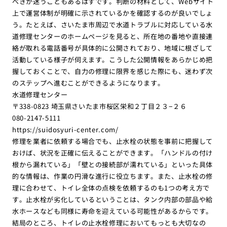
べきか迷うこともあるはずです。判断の材料として、Webサイト
上で運営体制が明確に示されているかを確認するのが良いでしょ
う。たとえば、さいたま市周辺で水道トラブルに対応している水
道修理センターのホームページを見ると、所在地の番地や直接連
絡が取れる電話番号が具体的に公開されており、地域に根ざして
活動している様子が伺えます。こうした公開情報をあらかじめ把
握しておくことで、自力の修理に限界を感じた際にも、迷わず次
のステップへ進むことができるようになります。
水道修理センター
〒338-0823 埼玉県さいたま市桜区栄和２丁目２３−２６
080-2147-5111
https://suidosyuri-center.com/
修理を業者に依頼する場合でも、止水栓の状態を事前に把握して
おけば、状況を正確に伝えることができます。「ハンドルの付け
根から漏れている」「壁との接続部が濡れている」といった具体
的な情報は、作業の円滑な進行に役立ちます。また、止水栓の修
理に合わせて、トイレ全体の点検を依頼するのも1つの考え方で
す。止水栓が劣化しているということは、タンク内部の部品や給
水ホースなども同様に寿命を迎えている可能性があるからです。
結局のところ、トイレの止水栓修理においてもっとも大切なの