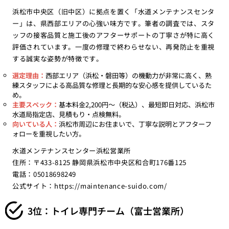
浜松市中央区（旧中区）に拠点を置く「水道メンテナンスセンタ
ー」は、県西部エリアの心強い味方です。筆者の調査では、スタ
ッフの接客品質と施工後のアフターサポートの丁寧さが特に高く
評価されています。一度の修理で終わらせない、再発防止を重視
する誠実な姿勢が特徴です。
選定理由：
西部エリア（浜松・磐田等）の機動力が非常に高く、熟
練スタッフによる高品質な修理と長期的な安心感を提供しているた
め。
主要スペック：
基本料金2,200円〜（税込）、最短即日対応、浜松市
水道局指定店、見積もり・点検無料。
向いている人：
浜松市周辺にお住まいで、丁寧な説明とアフターフ
ォローを重視したい方。
水道メンテナンスセンター浜松営業所
住所：〒433-8125 静岡県浜松市中央区和合町176番125
電話：05018698249
公式サイト：
https://maintenance-suido.com/
3位：トイレ専門チーム（富士営業所）