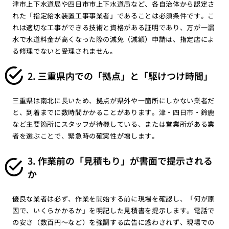
津市上下水道局や四日市市上下水道局など、各自治体から認定さ
れた「指定給水装置工事事業者」であることは必須条件です。こ
れは適切な工事ができる技術と資格がある証明であり、万が一漏
水で水道料金が高くなった際の減免（減額）申請は、指定店によ
る修理でないと受理されません。
2. 三重県内での「拠点」と「駆けつけ時間」
三重県は南北に長いため、拠点が県外や一箇所にしかない業者だ
と、到着までに数時間かかることがあります。津・四日市・鈴鹿
など主要箇所にスタッフが待機している、または営業所がある業
者を選ぶことで、緊急時の確実性が増します。
3. 作業前の「見積もり」が書面で提示される
か
優良な業者は必ず、作業を開始する前に現場を確認し、「何が原
因で、いくらかかるか」を明記した見積書を提示します。電話で
の安さ（数百円〜など）を強調する広告に惑わされず、現場での