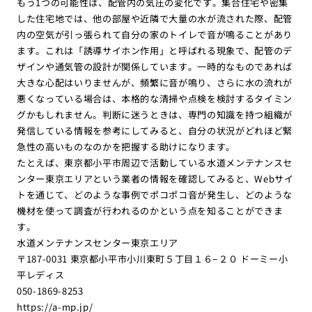
もう1つの可能性は、配管内の気圧の変化です。集合住宅や密集
した住宅地では、他の部屋や近隣で大量の水が流された際、配管
内の空気が引っ張られて自分の家のトイレで音が鳴ることがあり
ます。これは「誘導サイホン作用」と呼ばれる現象で、配管のデ
ザインや通気管の設計が関係しています。一時的なものであれば
大きな心配はいりませんが、頻繁に音が鳴り、さらに水の流れが
悪くなっている場合は、本格的な清掃や点検を検討するタイミン
グかもしれません。判断に迷うときは、専門の知識を持つ組織が
発信している情報を参考にしてみると、自分の状況がどれほど緊
急性の高いものなのかを把握する助けになります。
たとえば、東京都小平市周辺で活動している水道メンテナンスセ
ンター東京エリアという業者の情報を確認してみると、Webサイ
トを通じて、どのような事例でポコポコ音が発生し、どのような
機材を使って調査が行われるのかという点を知ることができま
す。
水道メンテナンスセンター東京エリア
〒187-0031 東京都小平市小川東町５丁目１６−２０ ドーミー小
平レディス
050-1869-8253
https://a-mp.jp/