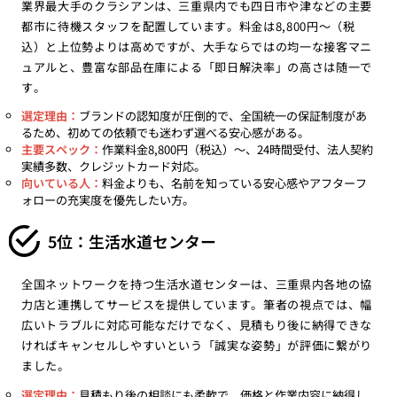
業界最大手のクラシアンは、三重県内でも四日市や津などの主要
都市に待機スタッフを配置しています。料金は8,800円〜（税
込）と上位勢よりは高めですが、大手ならではの均一な接客マニ
ュアルと、豊富な部品在庫による「即日解決率」の高さは随一で
す。
選定理由：
ブランドの認知度が圧倒的で、全国統一の保証制度があ
るため、初めての依頼でも迷わず選べる安心感がある。
主要スペック：
作業料金8,800円（税込）〜、24時間受付、法人契約
実績多数、クレジットカード対応。
向いている人：
料金よりも、名前を知っている安心感やアフターフ
ォローの充実度を優先したい方。
5位：生活水道センター
全国ネットワークを持つ生活水道センターは、三重県内各地の協
力店と連携してサービスを提供しています。筆者の視点では、幅
広いトラブルに対応可能なだけでなく、見積もり後に納得できな
ければキャンセルしやすいという「誠実な姿勢」が評価に繋がり
ました。
選定理由：
見積もり後の相談にも柔軟で、価格と作業内容に納得し