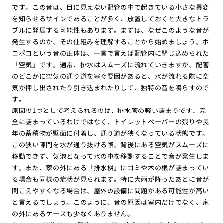
です。この音は、目に見えない配管の中で起きている小さな異変
を知らせるサインであることが多く、放置しておくと大きなトラ
ブルに発展する可能性もあります。まずは、なぜこのような音が
発生するのか、その仕組みを理解することから始めましょう。ポ
コポコという音の正体は、一言で言えば配管内に閉じ込められた
「空気」です。通常、排水はスムーズに流れていきますが、配管
のどこかに空気の通り道を塞ぐ要因があると、水が流れる際に空
気が押し出されたり引き込まれたりして、独特の音を鳴らすので
す。
原因の1つとして考えられるのは、排水管の軽い詰まりです。完
全に詰まっているわけではなく、トイレットペーパーの残りや長
年の蓄積物が壁面に付着し、通り道が狭くなっている状態です。
この狭い隙間を水が通り抜ける際、背後にある空気がスムーズに
移動できず、気泡となって水の中を移動することで音が発生しま
す。また、家の外にある「排水桝」にゴミや木の根が詰まってい
る場合も同様の症状が見られます。特に大雨が降ったあとに音が
聞こえやすくなる場合は、屋外の設備に問題がある可能性が高い
と言えるでしょう。このように、音の原因は室内だけでなく、家
の外にあるケースも少なくありません。