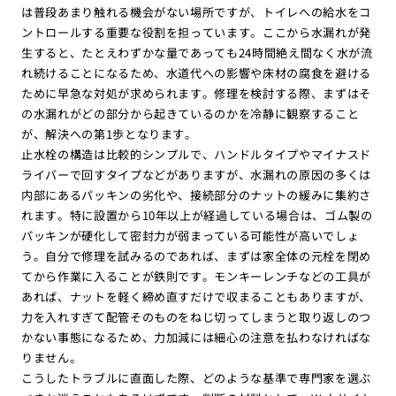
は普段あまり触れる機会がない場所ですが、トイレへの給水をコ
ントロールする重要な役割を担っています。ここから水漏れが発
生すると、たとえわずかな量であっても24時間絶え間なく水が流
れ続けることになるため、水道代への影響や床材の腐食を避ける
ために早急な対処が求められます。修理を検討する際、まずはそ
の水漏れがどの部分から起きているのかを冷静に観察すること
が、解決への第1歩となります。
止水栓の構造は比較的シンプルで、ハンドルタイプやマイナスド
ライバーで回すタイプなどがありますが、水漏れの原因の多くは
内部にあるパッキンの劣化や、接続部分のナットの緩みに集約さ
れます。特に設置から10年以上が経過している場合は、ゴム製の
パッキンが硬化して密封力が弱まっている可能性が高いでしょ
う。自分で修理を試みるのであれば、まずは家全体の元栓を閉め
てから作業に入ることが鉄則です。モンキーレンチなどの工具が
あれば、ナットを軽く締め直すだけで収まることもありますが、
力を入れすぎて配管そのものをねじ切ってしまうと取り返しのつ
かない事態になるため、力加減には細心の注意を払わなければな
りません。
こうしたトラブルに直面した際、どのような基準で専門家を選ぶ