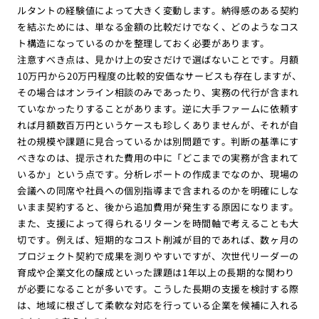
ルタントの経験値によって大きく変動します。納得感のある契約
を結ぶためには、単なる金額の比較だけでなく、どのようなコス
ト構造になっているのかを整理しておく必要があります。
注意すべき点は、見かけ上の安さだけで選ばないことです。月額
10万円から20万円程度の比較的安価なサービスも存在しますが、
その場合はオンライン相談のみであったり、実務の代行が含まれ
ていなかったりすることがあります。逆に大手ファームに依頼す
れば月額数百万円というケースも珍しくありませんが、それが自
社の規模や課題に見合っているかは別問題です。判断の基準にす
べきなのは、提示された費用の中に「どこまでの実務が含まれて
いるか」という点です。分析レポートの作成までなのか、現場の
会議への同席や社員への個別指導まで含まれるのかを明確にしな
いまま契約すると、後から追加費用が発生する原因になります。
また、支援によって得られるリターンを時間軸で考えることも大
切です。例えば、短期的なコスト削減が目的であれば、数ヶ月の
プロジェクト契約で成果を測りやすいですが、次世代リーダーの
育成や企業文化の醸成といった課題は1年以上の長期的な関わり
が必要になることが多いです。こうした長期の支援を検討する際
は、地域に根ざして柔軟な対応を行っている企業を候補に入れる