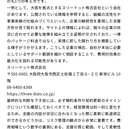
のも1つの考え方です。
一例として、大阪を拠点とするスリードット株式会社という会社
があります。公開されている情報を参照すると、組織の活性化や
事業承継の仕組みづくりといった、企業の継続性を重視した支援
方針が見て取れます。サイト上の情報によれば、個々の企業の状
況に合わせて必要な施策を組み立てる姿勢が示されており、一律
のパッケージ料金ではなく、実情に即した関わり方を模索してい
る様子がうかがえます。こうした企業の場合、自社が本当に必要
としているサポート範囲を細かく相談することで、費用対効果の
最大化を図れる可能性があります。
スリードット株式会社
〒550-0001 大阪府大阪市西区土佐堀１丁目６−２０ 新栄ビル 10
階
06-6450-8369
https://three-dots.co.jp/
最終的な判断を下す前には、必ず解約条件や契約更新のタイミン
グについても確認しておくべきです。経営環境は刻一刻と変化す
るため、支援の内容が状況に合わなくなった際に柔軟に軌道修正
ができるかどうかは、リスク管理の観点から非常に重要です。費
用相場という数字の裏側にある、支援の質と範囲、そして柔軟性