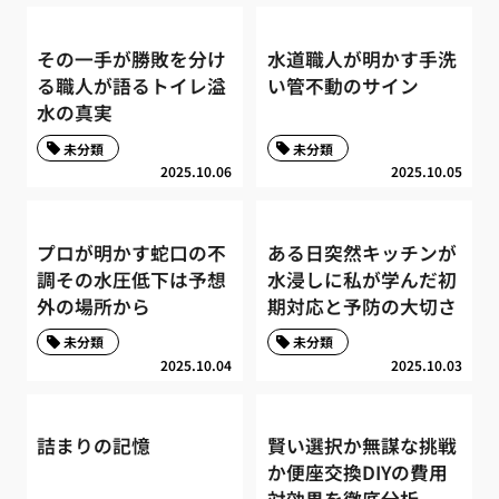
その一手が勝敗を分け
水道職人が明かす手洗
る職人が語るトイレ溢
い管不動のサイン
水の真実
未分類
未分類
2025.10.06
2025.10.05
プロが明かす蛇口の不
ある日突然キッチンが
調その水圧低下は予想
水浸しに私が学んだ初
外の場所から
期対応と予防の大切さ
未分類
未分類
2025.10.04
2025.10.03
詰まりの記憶
賢い選択か無謀な挑戦
か便座交換DIYの費用