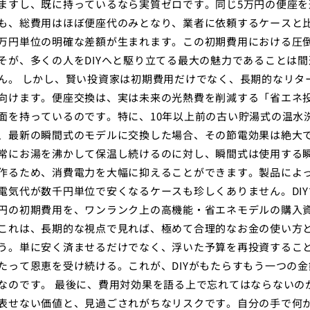
ますし、既に持っているなら実質ゼロです。同じ5万円の便座を
も、総費用はほぼ便座代のみとなり、業者に依頼するケースと
万円単位の明確な差額が生まれます。この初期費用における圧
そが、多くの人をDIYへと駆り立てる最大の魅力であることは間
ん。 しかし、賢い投資家は初期費用だけでなく、長期的なリタ
向けます。便座交換は、実は未来の光熱費を削減する「省エネ
面を持っているのです。特に、10年以上前の古い貯湯式の温水
、最新の瞬間式のモデルに交換した場合、その節電効果は絶大
常にお湯を沸かして保温し続けるのに対し、瞬間式は使用する
作るため、消費電力を大幅に抑えることができます。製品によ
電気代が数千円単位で安くなるケースも珍しくありません。DIY
円の初期費用を、ワンランク上の高機能・省エネモデルの購入
これは、長期的な視点で見れば、極めて合理的なお金の使い方
う。単に安く済ませるだけでなく、浮いた予算を再投資するこ
たって恩恵を受け続ける。これが、DIYがもたらすもう一つの金
なのです。 最後に、費用対効果を語る上で忘れてはならないの
表せない価値と、見過ごされがちなリスクです。自分の手で何