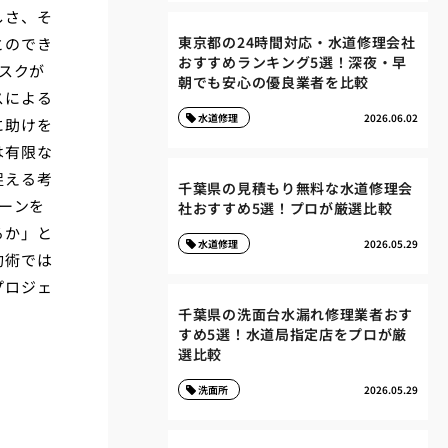
しさ、そ
東京都の24時間対応・水道修理会社
とのでき
おすすめランキング5選！深夜・早
スクが
朝でも安心の優良業者を比較
スによる
水道修理
2026.06.02
に助けを
は有限な
捉える考
千葉県の見積もり無料な水道修理会
ーンを
社おすすめ5選！プロが厳選比較
るか」と
水道修理
2026.05.29
約術では
プロジェ
千葉県の洗面台水漏れ修理業者おす
すめ5選！水道局指定店をプロが厳
選比較
洗面所
2026.05.29