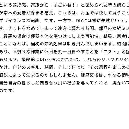
という達成感、家族から「すごいね！」と褒められた時の誇ら
が家への愛着が深まる感覚。これらは、お金では決して買うこ
プライスレスな報酬」です。一方で、DIYには常に失敗というリ
す。ナットをなめてしまって途方に暮れる時間、部品の接続ミ
、最悪の場合は便器本体を傷つけてしまう可能性。結局、業者
ことになれば、当初の節約効果は吹き飛んでしまいます。時間
あり、不慣れな作業に休日を丸一日費やすことを「コスト」と
あります。最終的にDIYを選ぶか否かは、これらのリスクとリタ
かけ、自分のスキル、時間、そして何より「その過程を楽しめ
値観によって決まるのかもしれません。便座交換は、単なる節
自分自身の暮らしと向き合う良い機会を与えてくれる、奥深い
のです。