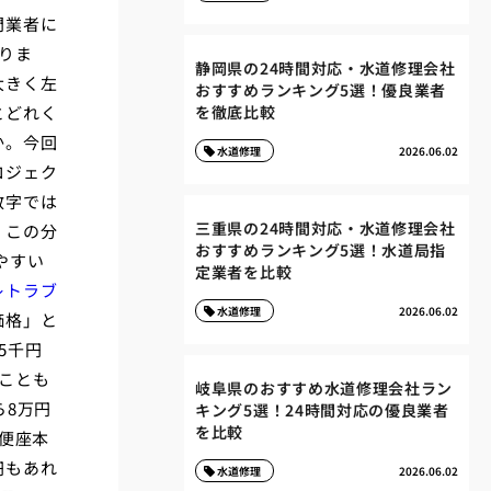
門業者に
りま
静岡県の24時間対応・水道修理会社
大きく左
おすすめランキング5選！優良業者
とどれく
を徹底比較
か。今回
水道修理
2026.06.02
ロジェク
数字では
三重県の24時間対応・水道修理会社
。この分
おすすめランキング5選！水道局指
やすい
定業者を比較
レトラブ
水道修理
2026.06.02
価格」と
5千円
ことも
岐阜県のおすすめ水道修理会社ラン
ら8万円
キング5選！24時間対応の優良業者
を比較
便座本
円もあれ
水道修理
2026.06.02