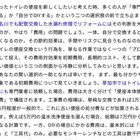
ったトイレの便座を新しくしたいと考えた時、多くの人が「専
る」か「自分でDIYする」かという二つの選択肢の前で立ち止ま
名川でも配管交換した水漏れ修理でリフォームには
その判断を
のが、やはり「費用」の問題でしょう。一体、自分で交換する
くなるのか。その節約効果は、手間やリスクに見合うものなの
イレの便座交換という行為を、単なる作業ではなく一つの「プ
して捉え、その費用対効果を初期費用、長期的コスト、そして
い価値という三つの側面から冷静に分析してみたいと思います
あなたの賢い選択の一助となれば幸いです。 まず、最も分かり
象である初期費用について見ていきましょう。
草加市ではトイ
にも
専門業者に依頼した場合、費用は大きく分けて「便座本体
費」で構成されます。工事費の相場は、単純な交換であれば1万
万円程度が一般的で、これに古い便座の処分費などが加算される
す。例えば5万円の温水洗浄便座を選んだ場合、総額は7万円か
なる計算です。一方、DIYの場合にかかる費用は、基本的には「
」と「工具代」のみ。必要なモンキーレンチなどの工具は数千