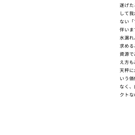
遂げた
して我
ない「
伴いま
水漏れ
求める
資源で
え方も
天秤に
いう価
なく、
クトな