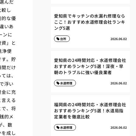
選んだ
比較し
愛知県でキッチンの水漏れ修理なら
倒的な優
ここ！おすすめ水道修理会社ランキ
違いあ
ング5選
ーンに
台所
2026.06.02
投資」と
洗浄便
です。貯
愛知県の24時間対応・水道修理会社
おすすめランキング5選！深夜・早
瞬間だけ
朝のトラブルに強い優良業者
っては、
で浮い
水道修理
2026.06.02
資金に充
と言える
福岡県の24時間対応・水道修理会社
とで、将
おすすめランキング5選！水道局指
銭的メ
定業者を徹底比較
が、数
水道修理
2026.06.02
かを成し