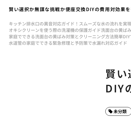
賢い選択か無謀な挑戦か便座交換DIYの費用対効果
キッチン排水口の異音対応ガイド！スムーズな水の流れを実
オキシクリーンを使う際の洗濯機の保護ガイド
洗面台の黄ば
家庭でできる洗面台の黄ばみ対策とクリーニング方法
簡単DI
水道管の家庭でできる緊急修理と予防策で水漏れ対応ガイド
賢い
DI
未分類