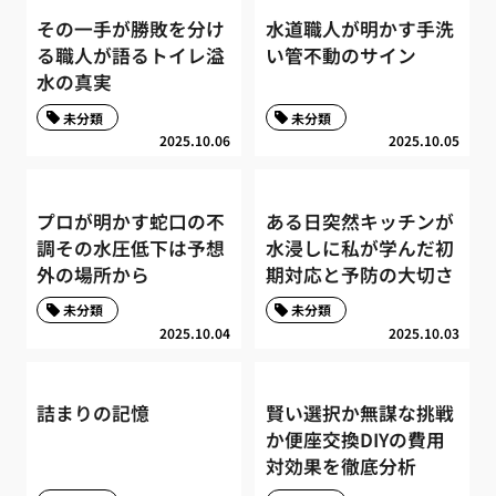
その一手が勝敗を分け
水道職人が明かす手洗
る職人が語るトイレ溢
い管不動のサイン
水の真実
未分類
未分類
2025.10.06
2025.10.05
プロが明かす蛇口の不
ある日突然キッチンが
調その水圧低下は予想
水浸しに私が学んだ初
外の場所から
期対応と予防の大切さ
未分類
未分類
2025.10.04
2025.10.03
詰まりの記憶
賢い選択か無謀な挑戦
か便座交換DIYの費用
対効果を徹底分析