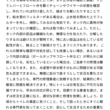
てレバーとフロート弁を繋ぐチェーンやワイヤーの状態を確認
し、外れていれば付け直したり、絡まりを解いたりすることで
す。給水管のフィルターがある場合は、止水栓を閉めた上でフィ
ルターを外し、掃除してみるのも有効です。タンク内に異物が挟
まっていないか確認し、あれば取り除いてみましょう。ただし、
タンク内部の部品は繊細なため、無理な力を加えたり、分解した
りするのは避けた方が賢明です。特に古い部品は劣化している可
能性が高く、触ることで破損させてしまうリスクもあります。 こ
れらの簡単な確認や対処を試しても改善しない場合、あるいはタ
ンク内部の部品（ボールタップやフロート弁など）が明らかに破
損している、劣化しているといった場合は、ご自身での修理は難
しくなります。また、水道管や排水管そのものに問題がある可能
性も否定できません。無理に自分で直そうとして状況を悪化させ
てしまうよりも、専門の修理業者に依頼する方が、結果的に早く
確実に問題を解決できます。特にトイレは日常生活に不可欠な設
備ですから、早めの対応が肝心です。信頼できる業者を選び、ま
ずは状況を正確に伝え、適切な診断と修理を依頼しましょう。日
頃からトイレの異変に気づくこと、そして困ったときにすぐに頼
れる専門家を知っておくことが、安心して生活するための重要な