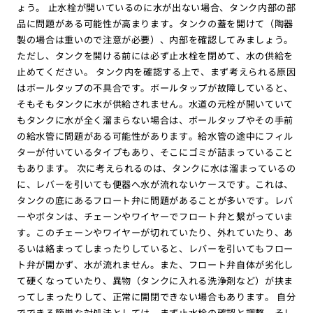
ょう。 止水栓が開いているのに水が出ない場合、タンク内部の部
品に問題がある可能性が高まります。タンクの蓋を開けて（陶器
製の場合は重いので注意が必要）、内部を確認してみましょう。
ただし、タンクを開ける前には必ず止水栓を閉めて、水の供給を
止めてください。 タンク内を確認する上で、まず考えられる原因
はボールタップの不具合です。ボールタップが故障していると、
そもそもタンクに水が供給されません。水道の元栓が開いていて
もタンクに水が全く溜まらない場合は、ボールタップやその手前
の給水管に問題がある可能性があります。給水管の途中にフィル
ターが付いているタイプもあり、そこにゴミが詰まっていること
もあります。 次に考えられるのは、タンクに水は溜まっているの
に、レバーを引いても便器へ水が流れないケースです。これは、
タンクの底にあるフロート弁に問題があることが多いです。レバ
ーやボタンは、チェーンやワイヤーでフロート弁と繋がっていま
す。このチェーンやワイヤーが切れていたり、外れていたり、あ
るいは絡まってしまったりしていると、レバーを引いてもフロー
ト弁が開かず、水が流れません。また、フロート弁自体が劣化し
て硬くなっていたり、異物（タンクに入れる洗浄剤など）が挟ま
ってしまったりして、正常に開閉できない場合もあります。 自分
でできる簡単な対処法としては、まず止水栓の確認と調整、そし