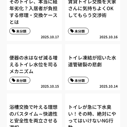
そのトイレ、本当に経
賃貸トイレ交換を大家
年劣化？入居者が負担
さんに気持ちよくOK
する修理・交換ケース
してもらう交渉術
とは
未分類
未分類
2025.10.17
2025.10.16
便器の水はなぜ減る増
トイレ凍結が招いた水
えるトイレ水位を司る
道管破裂の悲劇
メカニズム
未分類
未分類
2025.10.15
2025.10.14
浴槽交換で叶える理想
トイレが急に下水臭
のバスタイム～快適性
い！その時、絶対にや
と安全性を両立させる
ってはいけないNG行