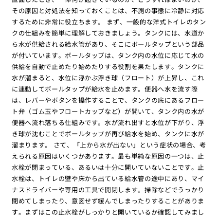
その原因と対処法を知っておくことは、不測の事態に冷静に対応
するために非常に役立ちます。 まず、一般的な洋式トイレのタン
クの仕組みを簡単に理解しておきましょう。タンクには、水道か
ら水が供給される給水管があり、そこにボールタップという部品
が付いています。ボールタップは、タンク内の水位に応じて水の
供給を自動で止めたり始めたりする役割を果たします。タンクに
水が溜まると、水位に浮かぶ浮き球（フロート）が上昇し、これ
に連動してボールタップが給水を止めます。便器へ水を流す際
は、レバーやボタンを操作することで、タンクの底にあるフロー
ト弁（ゴム玉やフロートカップなど）が開いて、タンク内の水が
便器へ流れ落ちる仕組みです。水が流れ出すと水位が下がり、浮
き球が沈むことでボールタップが再び給水を始め、タンクに水が
溜まります。 さて、「上から水が出ない」という症状の場合、考
えられる原因はいくつかあります。最も単純な原因の一つは、止
水栓が閉まっている、あるいは十分に開いていないことです。止
水栓は、トイレの壁や床から出ている給水管の途中にあり、マイ
ナスドライバーや専用の工具で開閉します。掃除などでうっかり
閉めてしまったり、意図せず緩んでしまったりすることがありま
す。まずはこの止水栓がしっかりと開いているか確認してみまし