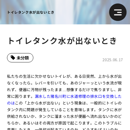
トイレタンク水が出ないとき
トイレタンク水が出ないとき
未分類
2025.06.17
私たちの生活に欠かせないトイレが、ある日突然、上から水が出
なくなったら。レバーを引いても、あのジャーッという水流が現
れず、便器に汚物が残ったまま…想像するだけで焦りますし、非
常に困ります。
漏水した猪名川町に水道修理の排水口を交換した
のは
この「上から水が出ない」という現象は、一般的にトイレの
タンク内に問題が発生していることを意味します。タンクに水が
供給されないか、タンクに溜まった水が便器へ流れ出ないかのど
ちらか、あるいはその両方が原因で起こります。このトラブルに
直面したとき、一体何が起きているのか、どうすればよいのか、